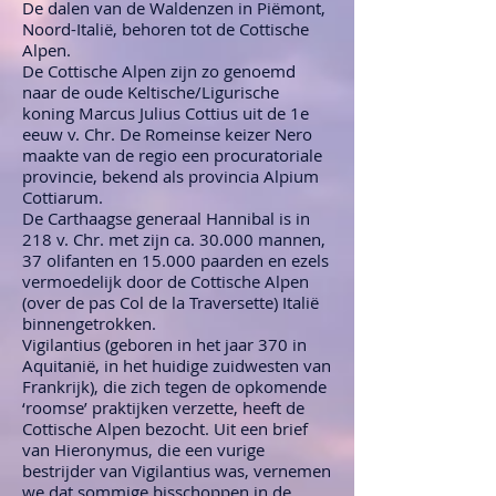
De dalen van de Waldenzen in Piëmont,
Noord-Italië, behoren tot de Cottische
Alpen.
De Cottische Alpen zijn zo genoemd
naar de oude Keltische/Ligurische
koning Marcus Julius Cottius uit de 1e
eeuw v. Chr. De Romeinse keizer Nero
maakte van de regio een procuratoriale
provincie, bekend als provincia Alpium
Cottiarum.
De Carthaagse generaal Hannibal is in
218 v. Chr. met zijn ca. 30.000 mannen,
37 olifanten en 15.000 paarden en ezels
vermoedelijk door de Cottische Alpen
(over de pas Col de la Traversette) Italië
binnengetrokken.
Vigilantius (geboren in het jaar 370 in
Aquitanië, in het huidige zuidwesten van
Frankrijk), die zich tegen de opkomende
‘roomse’ praktijken verzette, heeft de
Cottische Alpen bezocht. Uit een brief
van Hieronymus, die een vurige
bestrijder van Vigilantius was, vernemen
we dat sommige bisschoppen in de