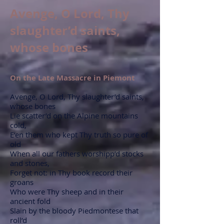
Avenge, O Lord, Thy
slaughter’d saints,
whose bones
On the Late Massacre in Piemont
Avenge, O Lord, Thy slaughter’d saints,
whose bones
Lie scatter’d on the Alpine mountains
cold,
E’en them who kept Thy truth so pure of
old
When all our fathers worshipp’d stocks
and stones,
Forget not: in Thy book record their
groans
Who were Thy sheep and in their
ancient fold
Slain by the bloody Piedmontese that
roll’d