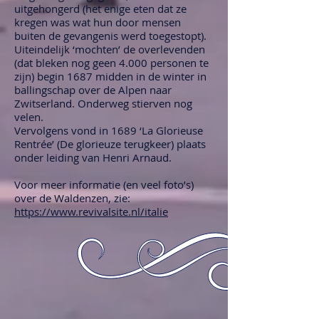
uitgehongerd (het enige eten dat ze
kregen was wat hun door mensen
buiten de gevangenis werd toegestopt).
Uiteindelijk ‘mochten’ de overlevenden
(dat bleken nog geen 4.000 personen te
zijn) begin 1687 midden in de winter in
ballingschap over de Alpen naar
Zwitserland. Onderweg stierven nog
velen.
Vervolgens vond in 1689 ‘La Glorieuse
Rentrée’ (De glorieuze terugkeer) plaats
onder leiding van Henri Arnaud.
Voor meer informatie (en veel foto’s)
over de Waldenzen, zie:
https://www.revivalsite.nl/italie