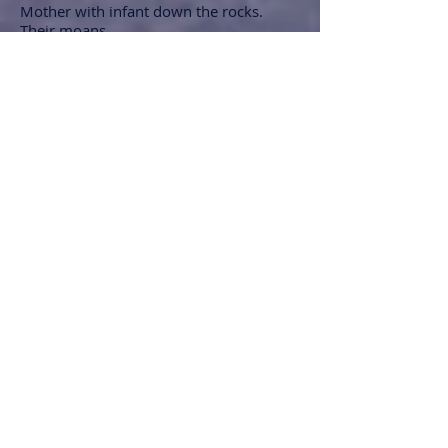
Mother with infant down the rocks.
Their moans
The vales redoubl’d to the hills, and they
To Heav’n. Their martyr’d blood and
ashes sow
O’er all th’ Italian fields where still doth
sway
The triple tyrant: that from these may
grow
A hundredfold, who having learnt Thy
way
Early may fly the Babylonian woe.
Op het recente bloedbad in Piëmont
Wreek, o Heere, Uw afgeslachte heiligen,
Wier beenderen verstrooid liggen op het
koude Alpengebergte;
Ja, hen die Uw waarheid vanouds zo