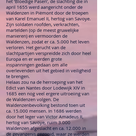
het ‘Bloedige Pasen’, de slachting die in
april 1655 werd aangericht onder de
Waldenzen in Piëmont door de troepen
van Karel Emanuel II, hertog van Savoye.
Zijn soldaten roofden, verkrachten,
martelden (op de meest gruwelijke
manieren) en vermoorden de
Waldenzen, zodat er ca. 5.000 het leven
verloren. Het gerucht van de
slachtpartijen verspreidde zich door heel
Europa en er werden grote
inspanningen gedaan om alle
overlevenden uit het gebied in veiligheid
te brengen.
Helaas zou na de herroeping van het
Edict van Nantes door Lodewijk XIV in
1685 een nog veel ergere uitroeiing van
de Waldenzen volgen. De
Waldenzenbevolking bestond toen uit
ca. 15.000 mensen. In 1686 werden
door het leger van Victor Amadeus II,
hertog van Savoye, ruim 3.000
Waldenzen afgeslacht en ca. 12.000 in
de gevangenis gegooid, waar ze werden