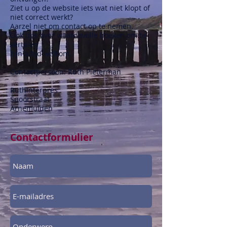
Ziet u op de website iets wat niet klopt of
niet correct werkt?
Aarzel niet om contact op te nemen.
Ook tips over waardevolle boeken om te
vertalen
zijn altijd welkom.
Contactpersoon: Ruth Pieterman
RuthInterpres
Spoorstraat
Arnemuiden
Contactformulier