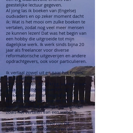
geestelijke lectuur gegeven.
Al jong las ik boeken van (Engelse)
oudvaders en op zeker moment dacht
ik: Wat is het mooi om zulke boeken te
vertalen, zodat nog veel meer mensen
ze kunnen lezen! Dat was het begin van
een hobby die uitgroeide tot mijn
dagelijkse werk. Ik werk sinds bijna 20
jaar als freelancer voor diverse
reformatorische uitgeverijen en andere
opdrachtgevers, ook voor particulieren.
Ik vertaal zowel uit en naar het Engels
als uit het Frans.
De opdrachten die ik krijg, variëren van
(dikke) theologische werken tot
prekenbundels, van biografieën tot
kinderboekjes, van brieven tot liederen,
van artikelen tot zakelijke opdrachten
zoals het vertalen van een website.
Mijn speciale vakgebied zijn de
geschriften van reformatoren en