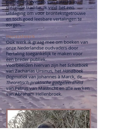
puriteinen, evenals van auteurs in
diezelfde traditie. Ik vind het een
uitdaging om voor brontekstgetrouwe
en toch goed leesbare vertalingen te
zorgen.
Hertaalwerk
Ook werk ik graag mee om boeken van
onze Nederlandse oudvaders door
hertaling toegankelijk te maken voor
een breder publiek.
Voorbeelden hiervan zijn het
Schatboek
van Zacharias Ursinus, het
Handboek
Dogmatiek
van Johannes à Marck, de
Theoretisch-praktische godgeleerdheid
van Petrus van Mastricht en alle werken
van Abraham Hellenbroek.