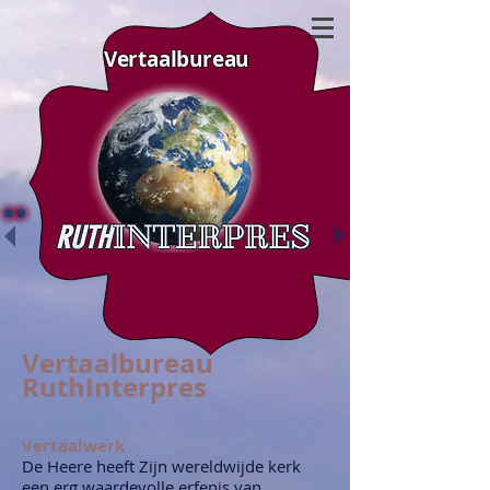
Vertaalbureau
V
ertaalbureau
RuthInterpres
Vertaalwerk
De Heere heeft Zijn wereldwijde kerk
een erg waardevolle erfenis van