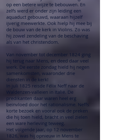
op een betere wijze te bebouwen. En
zelfs werd er onder zijn leiding een
aquaduct gebouwd, waaraan hijzelf
ijverig meewerkte. Ook hielp hij mee bij
de bouw van de kerk in Violins. Zo was
hij zowel zendeling van de beschaving
als van het christendom.
Van november tot december 1824 ging
hij terug naar Mens, en deed daar veel
werk. De eerste zondag hield hij negen
samenkomsten, waaronder drie
diensten in de kerk!
In juli 1825 reisde Félix Neff naar de
Waldenzen-valleien in Italië. De
predikanten daar waren heel erg
beïnvloed door het rationalisme. Neffs
korte bezoek en vooral ook de preken
die hij toen hield, bracht in veel zielen
een ware herleving teweeg.
Het volgende jaar, op 12 november
1826, was hij opnieuw in Mens te