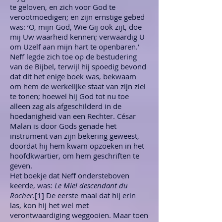
te geloven, en zich voor God te
verootmoedigen; en zijn ernstige gebed
was: ‘O, mijn God, Wie Gij ook zijt, doe
mij Uw waarheid kennen; verwaardig U
om Uzelf aan mijn hart te openbaren.’
Neff legde zich toe op de bestudering
van de Bijbel, terwijl hij spoedig bevond
dat dit het enige boek was, bekwaam
om hem de werkelijke staat van zijn ziel
te tonen; hoewel hij God tot nu toe
alleen zag als afgeschilderd in de
hoedanigheid van een Rechter. César
Malan is door Gods genade het
instrument van zijn bekering geweest,
doordat hij hem kwam opzoeken in het
hoofdkwartier, om hem geschriften te
geven.
Het boekje dat Neff ondersteboven
keerde, was:
Le Miel descendant du
Rocher
.
[1]
De eerste maal dat hij erin
las, kon hij het wel met
verontwaardiging weggooien. Maar toen