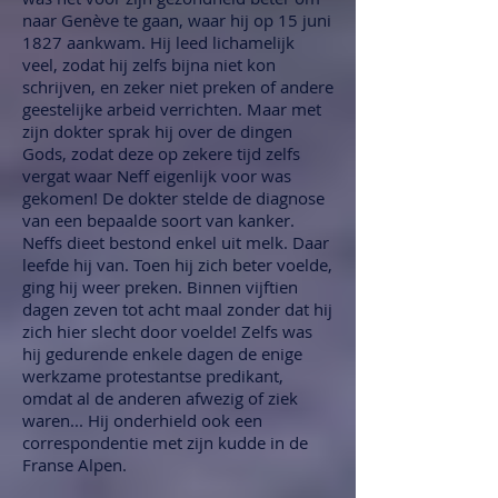
naar Genève te gaan, waar hij op 15 juni
1827 aankwam. Hij leed lichamelijk
veel, zodat hij zelfs bijna niet kon
schrijven, en zeker niet preken of andere
geestelijke arbeid verrichten. Maar met
zijn dokter sprak hij over de dingen
Gods, zodat deze op zekere tijd zelfs
vergat waar Neff eigenlijk voor was
gekomen! De dokter stelde de diagnose
van een bepaalde soort van kanker.
Neffs dieet bestond enkel uit melk. Daar
leefde hij van. Toen hij zich beter voelde,
ging hij weer preken. Binnen vijftien
dagen zeven tot acht maal zonder dat hij
zich hier slecht door voelde! Zelfs was
hij gedurende enkele dagen de enige
werkzame protestantse predikant,
omdat al de anderen afwezig of ziek
waren... Hij onderhield ook een
correspondentie met zijn kudde in de
Franse Alpen.