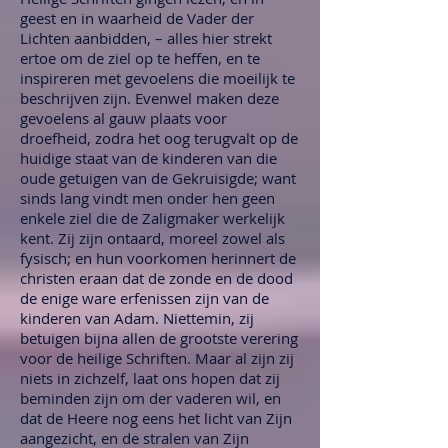
geest en in waarheid de Vader der
Lichten aanbidden, – alles hier strekt
ertoe om de ziel op te heffen, en te
inspireren met gevoelens die moeilijk te
beschrijven zijn. Evenwel maken deze
gevoelens al gauw plaats voor
droefheid, zodra het oog terugvalt op de
huidige staat van de kinderen van die
oude getuigen van de Gekruisigde; want
sinds lang vindt men onder hen geen
enkele ziel die de Zaligmaker werkelijk
kent. Zij zijn ontaard, moreel zowel als
fysisch; en hun voorkomen herinnert de
christen eraan dat de zonde en de dood
de enige ware erfenissen zijn van de
kinderen van Adam. Niettemin, zij
betuigen bijna allen de grootste verering
voor de heilige Schriften. Maar al zijn zij
niets in zichzelf, laat ons hopen dat zij
beminden zijn om der vaderen wil, en
dat de Heere nog eens het licht van Zijn
aangezicht, en de stralen van Zijn