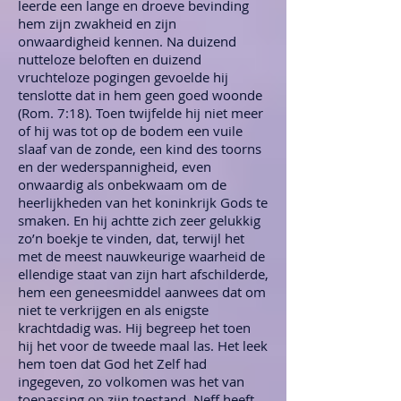
leerde een lange en droeve bevinding
hem zijn zwakheid en zijn
onwaardigheid kennen. Na duizend
nutteloze beloften en duizend
vruchteloze pogingen gevoelde hij
tenslotte dat in hem geen goed woonde
(Rom. 7:18). Toen twijfelde hij niet meer
of hij was tot op de bodem een vuile
slaaf van de zonde, een kind des toorns
en der wederspannigheid, even
onwaardig als onbekwaam om de
heerlijkheden van het koninkrijk Gods te
smaken. En hij achtte zich zeer gelukkig
zo’n boekje te vinden, dat, terwijl het
met de meest nauwkeurige waarheid de
ellendige staat van zijn hart afschilderde,
hem een geneesmiddel aanwees dat om
niet te verkrijgen en als enigste
krachtdadig was. Hij begreep het toen
hij het voor de tweede maal las. Het leek
hem toen dat God het Zelf had
ingegeven, zo volkomen was het van
toepassing op zijn toestand. Neff heeft