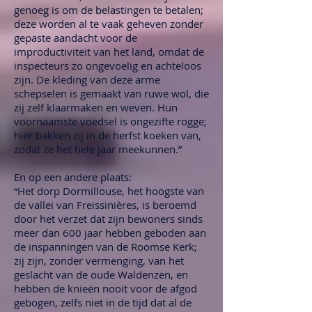
genoeg is om de belastingen te betalen;
deze worden al te vaak geheven zonder
gepaste aandacht voor de
improductiviteit van het land, omdat de
inspecteurs zo ongevoelig en achteloos
zijn. De kleding van deze arme
schepselen is gemaakt van ruwe wol, die
zij zelf klaarmaken en weven. Hun
voornaamste voedsel is ongezifte rogge;
hier bakken zij in de herfst koeken van,
zodat ze het hele jaar meekunnen.”
En op een andere plaats:
“Het dorp Dormillouse, het hoogste van
de vallei van Freissinières, is beroemd
door het verzet dat zijn bewoners sinds
meer dan 600 jaar hebben geboden aan
de inspanningen van de Roomse Kerk;
zij zijn, zonder vermenging, van het
geslacht van de oude Waldenzen, en
hebben de knieën nooit voor de afgod
gebogen, zelfs niet in de tijd dat al de