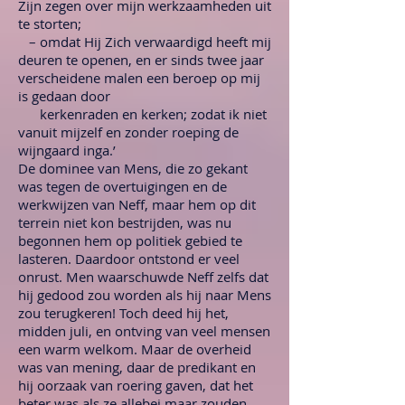
Zijn zegen over mijn werkzaamheden uit
te storten;
– omdat Hij Zich verwaardigd heeft mij
deuren te openen, en er sinds twee jaar
verscheidene malen een beroep op mij
is gedaan door
kerkenraden en kerken; zodat ik niet
vanuit mijzelf en zonder roeping de
wijngaard inga.’
De dominee van Mens, die zo gekant
was tegen de overtuigingen en de
werkwijzen van Neff, maar hem op dit
terrein niet kon bestrijden, was nu
begonnen hem op politiek gebied te
lasteren. Daardoor ontstond er veel
onrust. Men waarschuwde Neff zelfs dat
hij gedood zou worden als hij naar Mens
zou terugkeren! Toch deed hij het,
midden juli, en ontving van veel mensen
een warm welkom. Maar de overheid
was van mening, daar de predikant en
hij oorzaak van roering gaven, dat het
beter was als ze allebei maar zouden