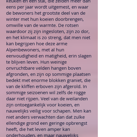
keuken en een stal, die zelden meer dan
eens per jaar wordt uitgemest, en waar
de bewoners het grootste deel van de
winter met hun koeien doorbrengen,
omwille van de warmte. De rotsen
waardoor zij zijn ingesloten, zijn zo dor,
en het klimaat is zo streng, dat men niet
kan begrijpen hoe deze arme
Alpenbewoners, met al hun
eenvoudigheid en matigheid, erin slagen
te blijven leven. Hun weinige
onvruchtbare velden hangen boven
afgronden, en zijn op sommige plaatsen
bedekt met enorme blokken graniet, die
van de kliffen erboven zijn afgerold. In
sommige seizoenen wil zelfs de rogge
daar niet rijpen. Veel van de weilanden
zijn ontoegankelijk voor koeien, en
nauwelijks veilig voor schapen. Men kan
niet anders verwachten dan dat zulke
ellendige grond een geringe opbrengst
heeft, die het leven amper kan
onderhouden, en maar nauwelijks