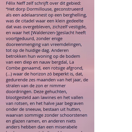
Félix Neff zelf schrijft over dit gebied:
“Het dorp Dormillouse, geconstrueerd
als een adelaarsnest op een berghelling,
was de citadel waar een klein gedeelte
dat was overgebleven, zichzelf vestigde,
en waar het [Waldenzen-]geslacht heeft
voortgeduurd, zonder enige
dooreenmenging van vreemdelingen,
tot op de huidige dag. Anderen
betrokken hun woning op de bodem
van een diep en nauw bergdal, La
Combe genaamd, een rotsige afgrond,
(...) waar de horizon zó beperkt is, dat,
gedurende zes maanden van het jaar, de
stralen van de zon er nimmer
doordringen. Deze gehuchten,
blootgesteld aan lawines en het vallen
van rotsen, en het halve jaar begraven
onder de sneeuw, bestaan uit hutten,
waarvan sommige zonder schoorstenen
en glazen ramen, en anderen niets
anders hebben dan een miserabele