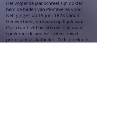
Het volgende jaar schreef zijn dokter
hem de baden van Plombières voor.
Neff ging er op 19 juni 1828 vanuit
Genève heen, en kwam op 6 juli aan.
Ook daar hield hij zich niet stil, maar
sprak met de andere zieken, zowel
protestant als katholiek. Zelfs preekte hij
voor de mensen in zijn kamer! Later
konden zelfs twee grote zalen de
toehoorders nauwelijks bevatten. Te
Plombières gekomen om voor zijn
gezondheid te zorgen, om uit te rusten,
evangeliseerde Neff! ...en de zorgen
kwamen op de tweede plaats. Toen Neff
te ziek werd, kon hij niet meer preken.
Maar vanaf zijn bed verkondigde hij nog
steeds het Evangelie.
Op 1 november 1828 was hij weer te
Genève teruggekeerd. Enigermate was
zijn kracht hersteld, maar toch ging hij
weer achteruit. Zijn maag verteerde
bijna niets meer en kon zelfs maar