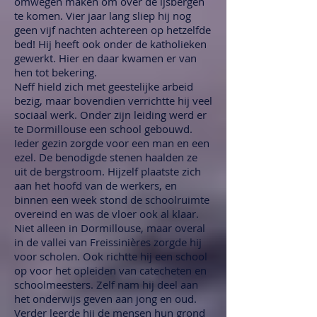
omwegen maken om over de ijsbergen
te komen. Vier jaar lang sliep hij nog
geen vijf nachten achtereen op hetzelfde
bed! Hij heeft ook onder de katholieken
gewerkt. Hier en daar kwamen er van
hen tot bekering.
Neff hield zich met geestelijke arbeid
bezig, maar bovendien verrichtte hij veel
sociaal werk. Onder zijn leiding werd er
te Dormillouse een school gebouwd.
Ieder gezin zorgde voor een man en een
ezel. De benodigde stenen haalden ze
uit de bergstroom. Hijzelf plaatste zich
aan het hoofd van de werkers, en
binnen een week stond de schoolruimte
overeind en was de vloer ook al klaar.
Niet alleen in Dormillouse, maar overal
in de vallei van Freissinières zorgde hij
voor scholen. Ook richtte hij een school
op voor het opleiden van catecheten en
schoolmeesters. Zelf nam hij deel aan
het onderwijs geven aan jong en oud.
Verder leerde hij de mensen hun grond