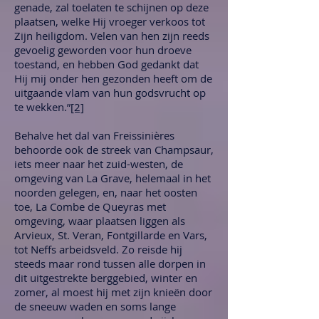
genade, zal toelaten te schijnen op deze
plaatsen, welke Hij vroeger verkoos tot
Zijn heiligdom. Velen van hen zijn reeds
gevoelig geworden voor hun droeve
toestand, en hebben God gedankt dat
Hij mij onder hen gezonden heeft om de
uitgaande vlam van hun godsvrucht op
te wekken.”
[2]
Behalve het dal van Freissinières
behoorde ook de streek van Champsaur,
iets meer naar het zuid-westen, de
omgeving van La Grave, helemaal in het
noorden gelegen, en, naar het oosten
toe, La Combe de Queyras met
omgeving, waar plaatsen liggen als
Arvieux, St. Veran, Fontgillarde en Vars,
tot Neffs arbeidsveld. Zo reisde hij
steeds maar rond tussen alle dorpen in
dit uitgestrekte berggebied, winter en
zomer, al moest hij met zijn knieën door
de sneeuw waden en soms lange