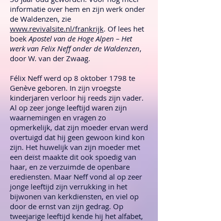
informatie over hem en zijn werk onder
de Waldenzen, zie
www.revivalsite.nl/frankrijk
. Of lees het
boek
Apostel van de Hoge Alpen
– Het
werk van Felix Neff onder de Waldenzen
,
door W. van der Zwaag.
Félix Neff werd op 8 oktober 1798 te
Genève geboren. In zijn vroegste
kinderjaren verloor hij reeds zijn vader.
Al op zeer jonge leeftijd waren zijn
waarnemingen en vragen zo
opmerkelijk, dat zijn moeder ervan werd
overtuigd dat hij geen gewoon kind kon
zijn. Het huwelijk van zijn moeder met
een deïst maakte dit ook spoedig van
haar, en ze verzuimde de openbare
erediensten. Maar Neff vond al op zeer
jonge leeftijd zijn verrukking in het
bijwonen van kerkdiensten, en viel op
door de ernst van zijn gedrag. Op
tweejarige leeftijd kende hij het alfabet,