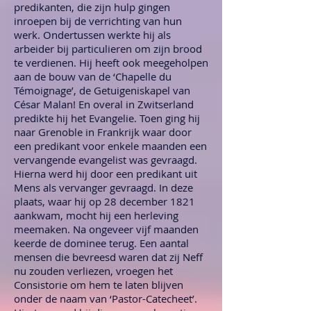
predikanten, die zijn hulp gingen
inroepen bij de verrichting van hun
werk. Ondertussen werkte hij als
arbeider bij particulieren om zijn brood
te verdienen. Hij heeft ook meegeholpen
aan de bouw van de ‘Chapelle du
Témoignage’, de Getuigeniskapel van
César Malan! En overal in Zwitserland
predikte hij het Evangelie. Toen ging hij
naar Grenoble in Frankrijk waar door
een predikant voor enkele maanden een
vervangende evangelist was gevraagd.
Hierna werd hij door een predikant uit
Mens als vervanger gevraagd. In deze
plaats, waar hij op 28 december 1821
aankwam, mocht hij een herleving
meemaken. Na ongeveer vijf maanden
keerde de dominee terug. Een aantal
mensen die bevreesd waren dat zij Neff
nu zouden verliezen, vroegen het
Consistorie om hem te laten blijven
onder de naam van ‘Pastor-Catecheet’.