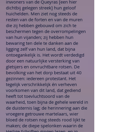
inwoners van de Queyras [een hier
dichtbij gelegen streek] hun geloof
huichelden. Men ziet nog steeds de
resten van de forten en van de muren
die zij hebben gebouwd om zich te
beschermen tegen de overrompelingen
van hun vijanden; zij hebben hun
bewaring ten dele te danken aan de
ligging zelf van hun land, dat bijna
ontoegankelijk is. Het wordt verdedigd
door een natuurlijke versterking van
gletsjers en onvruchtbare rotsen. De
bevolking van het dorp bestaat uit 40
gezinnen: iedereen protestant. Het
tegelijk verschrikkelijk én verheven
voorkomen van dit land, dat gediend
heeft tot toevluchtsoord van de
waarheid, toen bijna de gehele wereld in
de duisternis lag; de herinnering aan die
vroegere getrouwe martelaars, wier
bloed de rotsen nog steeds rood lijkt te
maken; de diepe spelonken waarin de
Heilige Schriften gingen lezen, en in