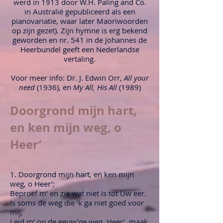
werd in 1913 door W.H. Paling and Co.
in Australië gepubliceerd als een
pianovariatie, waar later Maoriwoorden
op zijn gezet). Zijn hymne is erg bekend
geworden en nr. 541 in de Johannes de
Heerbundel geeft een Nederlandse
vertaling.
Voor meer info: Dr. J. Edwin Orr,
All your
need
(1936), en
My All, His All
(1989)
Doorgrond mijn hart,
en ken mijn weg, o
Heer’
1. Doorgrond mijn hart, en ken mijn
weg, o Heer’;
Beproef m’ en zie wat niet is tot Uw eer.
Is soms de weg die ’k ga niet goed voor
mij,
Leid m’ op de eeuw’ge weg, Heer’, maak