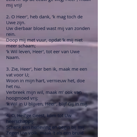
mij vrij!
2. O Heer’, heb dank, ’k mag toch de
Uwe zijn.
Uw dierbaar bloed wast mij van zonden
rein.
Doop mij met vuur, opdat ’k mij niet
meer schaam;
’k Wil leven, Heer’, tot eer van Uwe
Naam.
3. Zie, Heer’, hier ben ik, maak me een
vat voor U;
Woon in mijn hart, vernieuw het, doe
het nu.
Verbreek mijn wil, maak m’ ook van
hoogmoed vrij;
’k Wil in U blijven, Heer’, blijf Gij in mij.
4. O, Heil’ge Geest, kom tot Uw
heerschappij:
Schenk een herleving en begin bij mij.
Zegen Uw volk, maak ’t als een bruid