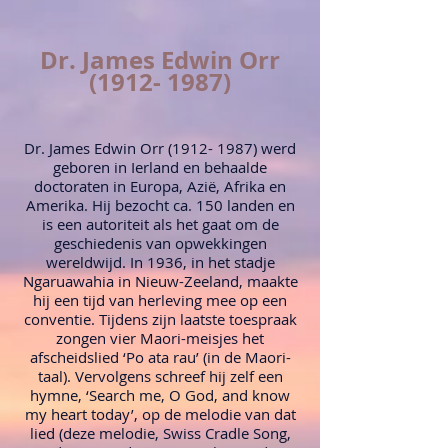
Dr. James Edwin Orr
(1912- 1987)
Dr. James Edwin Orr
(1912- 1987)
werd
geboren in Ierland en behaalde
doctoraten in Europa, Azië, Afrika en
Amerika. Hij bezocht ca. 150 landen en
is een autoriteit als het gaat om de
geschiedenis van opwekkingen
wereldwijd. In 1936, in het stadje
Ngaruawahia in Nieuw-Zeeland, maakte
hij een tijd van herleving mee op een
conventie. Tijdens zijn laatste toespraak
zongen vier Maori-meisjes het
afscheidslied ‘Po ata rau’ (in de Maori-
taal). Vervolgens schreef hij zelf een
hymne, ‘Search me, O God, and know
my heart today’, op de melodie van dat
lied (deze melodie, Swiss Cradle Song,