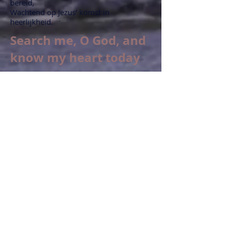
bereid,
Wachtend op Jezus’ komst in
heerlijkheid.
Search me, O God, and
know my heart today
1. Search me, O God, and know my
heart today,
Try me, O Saviour, know my thoughts, I
pray;
See if there be some wicked way in me,
Cleanse me from every sin and set me
free.
2. I pray Thee, Lord, to cleanse me now
from sin,
Fulfill Thy promise: make me pure
within;
Fill me with fire where once I burned
with shame,
Grant my desire to magnify Thy name.