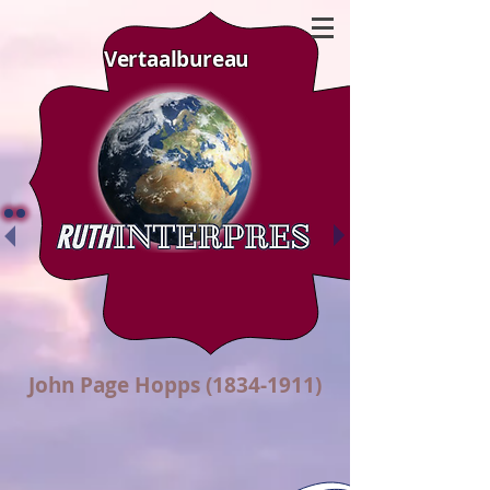
Vertaalbureau
John Page Hopps
(1834-1911)