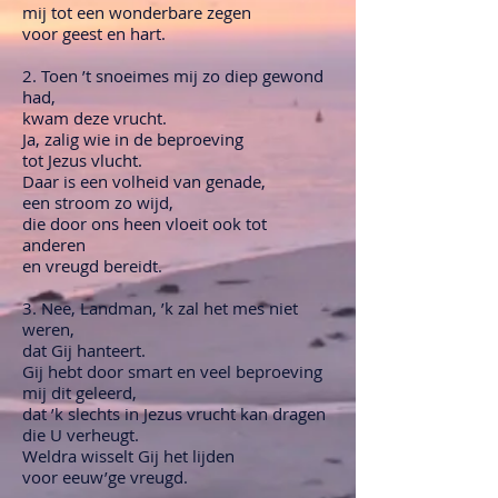
mij tot een wonderbare zegen
voor geest en hart.
2. Toen ’t snoeimes mij zo diep gewond
had,
kwam deze vrucht.
Ja, zalig wie in de beproeving
tot Jezus vlucht.
Daar is een volheid van genade,
een stroom zo wijd,
die door ons heen vloeit ook tot
anderen
en vreugd bereidt.
3. Nee, Landman, ’k zal het mes niet
weren,
dat Gij hanteert.
Gij hebt door smart en veel beproeving
mij dit geleerd,
dat ’k slechts in Jezus vrucht kan dragen
die U verheugt.
Weldra wisselt Gij het lijden
voor eeuw’ge vreugd.