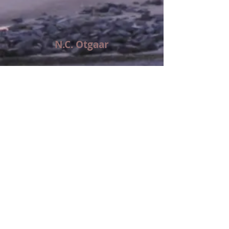
N.C. Otgaar
Het snoeimes ging zo ver, o
Landman