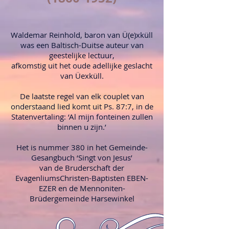
Waldemar Reinhold, baron van Ü(e)xküll
was een Baltisch-Duitse auteur van
geestelijke lectuur,
afkomstig uit het oude adellijke geslacht
van Üexküll.
De laatste regel van elk couplet van
onderstaand lied komt uit Ps. 87:7, in de
Statenvertaling: ‘Al mijn fonteinen zullen
binnen u zijn.’
Het is nummer 380 in het Gemeinde-
Gesangbuch ‘Singt von Jesus’
van de Bruderschaft der
EvagenliumsChristen-Baptisten EBEN-
EZER en de Mennoniten-
Brüdergemeinde Harsewinkel