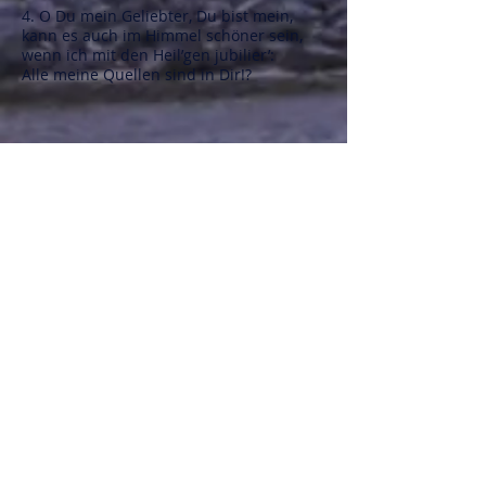
4. O Du mein Geliebter, Du bist mein,
kann es auch im Himmel schöner sein,
wenn ich mit den Heil’gen jubilier’:
Alle meine Quellen sind in Dir!?
1. Niet in luid bidden, niet in zingen,
ook niet in preken of orgelklanken,
ook niet in de heiligen – hoor het:
‘Al mijn bronnen zijn in U!’
2. Niet in de gevoelens die ik heb,
ook niet in de vreugden van Uw gaven
– luid in mijn hart klinkt het:
‘Al mijn bronnen zijn in U!’
3. Al mijn wensen kent Gij,
al mijn onrust stilt Gij,
al mijn hunkering vertel ik U:
‘Al mijn bronnen zijn in U!’
4. O Gij mijn Liefste, Gij zijt mijne,