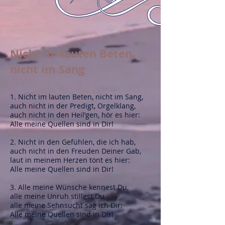
Nicht im lauten Beten,
nicht im Sang
1. Nicht im lauten Beten, nicht im Sang,
auch nicht in der Predigt, Orgelklang,
auch nicht in den Heil’gen, hör es hier:
Alle meine Quellen sind in Dir!
2. Nicht in den Gefühlen, die ich hab,
auch nicht in den Freuden Deiner Gab,
laut in meinem Herzen tönt es hier:
Alle meine Quellen sind in Dir!
3. Alle meine Wünsche kennest Du,
alle meine Unruh stillest Du,
alle meine Sehnsucht sag ich Dir:
Alle meine Quellen sind in Dir!