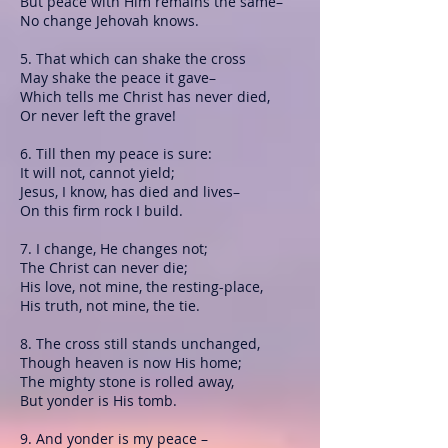
But peace with Him remains the same–
No change Jehovah knows.
5. That which can shake the cross
May shake the peace it gave–
Which tells me Christ has never died,
Or never left the grave!
6. Till then my peace is sure:
It will not, cannot yield;
Jesus, I know, has died and lives–
On this firm rock I build.
7. I change, He changes not;
The Christ can never die;
His love, not mine, the resting-place,
His truth, not mine, the tie.
8. The cross still stands unchanged,
Though heaven is now His home;
The mighty stone is rolled away,
But yonder is His tomb.
9. And yonder is my peace –