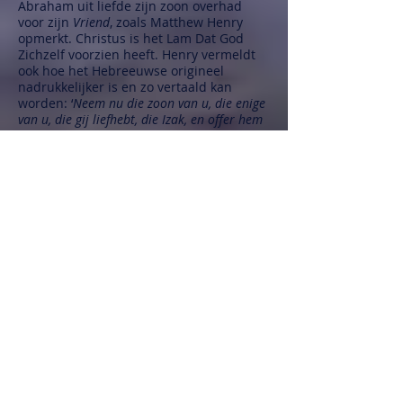
Abraham uit liefde zijn zoon overhad
voor zijn
Vriend
, zoals Matthew Henry
opmerkt. Christus is het Lam Dat God
Zichzelf voorzien heeft. Henry vermeldt
ook hoe het Hebreeuwse origineel
nadrukkelijker is en zo vertaald kan
worden: ‘
Neem nu die zoon van u, die enige
van u, die gij liefhebt, die Izak, en offer hem
aldaar tot een brandoffer op een van de
bergen, die Ik u zeggen zal
.’
Bedenk toch hoe God de wereld alzo
heeft liefgehad dat Hij Zijn eigen Zoon
voor ons heeft overgegeven, hoe Hij heeft
genomen die Zoon van Hem, die Enige
van Hem, Die Hij liefheeft, die Christus,
en Hem geofferd heeft op Golgotha tot
een brandoffer om onze zonden (Joh.
3:16; Rom. 4:25; 8:32; Jes. 53:10).
En hoe Christus ons liefgehad heeft en
Zichzelf voor ons heeft overgegeven tot
een offerande en een slachtoffer Gode,
tot een welriekende reuk (Gal. 2:20; Ef.
5:2).
En hoe de Heilige Geest Christus
verheerlijkt, want Hij neemt het uit het