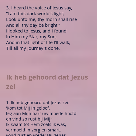
3. I heard the voice of Jesus say,
“I am this dark world’s light;
Look unto me, thy morn shall rise
And all thy day be bright.”
I looked to Jesus, and I found
In Him my Star, my Sun;
And in that light of life I’ll walk,
Till all my journey's done.
Ik heb gehoord dat Jezus
zei
1. Ik heb gehoord dat Jezus zei:
‘Kom tot Mij in geloof,
leg aan Mijn hart uw moede hoofd
en vind zo rust bij Mij.’
Ik kwam tot Hem zoals ik was,
vermoeid in zorg en smart,
vond rust en vrede: Hij genas,