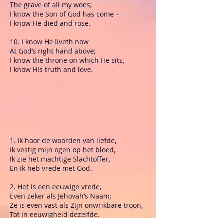
The grave of all my woes;
I know the Son of God has come –
I know He died and rose.
10. I know He liveth now
At God’s right hand above;
I know the throne on which He sits,
I know His truth and love.
1. Ik hoor de woorden van liefde,
Ik vestig mijn ogen op het bloed,
Ik zie het machtige Slachtoffer,
En ik heb vrede met God.
2. Het is een eeuwige vrede,
Even zeker als Jehovah’s Naam;
Ze is even vast als Zijn onwrikbare troon,
Tot in eeuwigheid dezelfde.