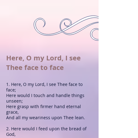
Here, O my Lord, I see
Thee face to face
1. Here, O my Lord, I see Thee face to
face;
Here would I touch and handle things
unseen;
Here grasp with firmer hand eternal
grace,
And all my weariness upon Thee lean.
2. Here would I feed upon the bread of
God,