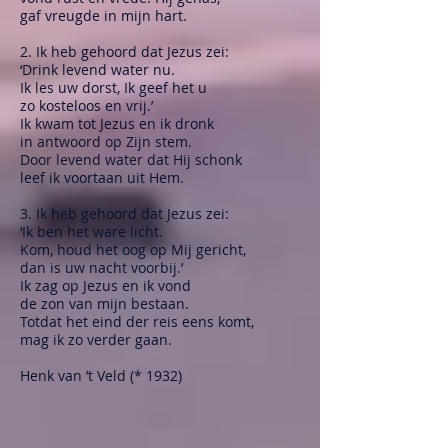
gaf vreugde in mijn hart.
2. Ik heb gehoord dat Jezus zei:
‘Drink levend water nu.
Ik les uw dorst, Ik geef het u
zo kosteloos en vrij.’
Ik kwam tot Jezus en ik dronk
in antwoord op Zijn stem.
Door levend water dat Hij schonk
leef ik voortaan uit Hem.
3. Ik heb gehoord dat Jezus zei:
‘Ik ben het ware licht.
Kom, houd het oog op Mij gericht,
dan is uw nacht voorbij.’
Ik zag op Jezus en ik vond
de zon van mijn bestaan.
Totdat het eind der reis eens komt,
mag ik zo verder gaan.
Henk van ’t Veld (* 1932)