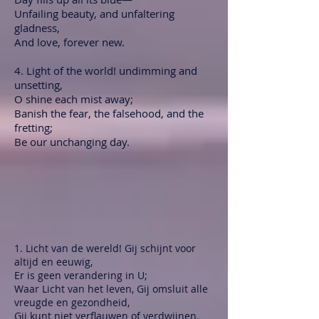
Unfailing beauty, and unfaltering
gladness,
And love, forever new.
4. Light of the world! undimming and
unsetting,
O shine each mist away;
Banish the fear, the falsehood, and the
fretting;
Be our unchanging day.
1. Licht van de wereld! Gij schijnt voor
altijd en eeuwig,
Er is geen verandering in U;
Waar Licht van het leven, Gij omsluit alle
vreugde en gezondheid,
Gij kunt niet verflauwen of verdwijnen.