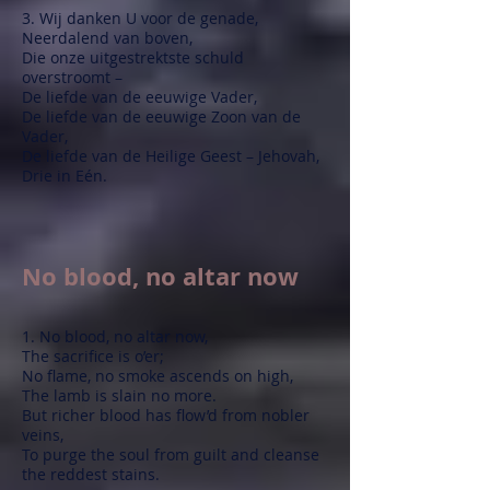
3. Wij danken U voor de genade,
Neerdalend van boven,
Die onze uitgestrektste schuld
overstroomt –
De liefde van de eeuwige Vader,
De liefde van de eeuwige Zoon van de
Vader,
De liefde van de Heilige Geest – Jehovah,
Drie in Eén.
No blood, no altar now
1. No blood, no altar now,
The sacrifice is o’er;
No flame, no smoke ascends on high,
The lamb is slain no more.
But richer blood has flow’d from nobler
veins,
To purge the soul from guilt and cleanse
the reddest stains.