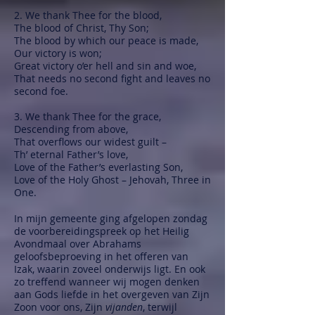
2. We thank Thee for the blood,
The blood of Christ, Thy Son;
The blood by which our peace is made,
Our victory is won;
Great victory o’er hell and sin and woe,
That needs no second fight and leaves no
second foe.
3. We thank Thee for the grace,
Descending from above,
That overflows our widest guilt –
Th’ eternal Father’s love,
Love of the Father’s everlasting Son,
Love of the Holy Ghost – Jehovah, Three in
One.
In mijn gemeente ging afgelopen zondag
de voorbereidingspreek op het Heilig
Avondmaal over Abrahams
geloofsbeproeving in het offeren van
Izak, waarin zoveel onderwijs ligt. En ook
zo treffend wanneer wij mogen denken
aan Gods liefde in het overgeven van Zijn
Zoon voor ons, Zijn
vijanden
, terwijl