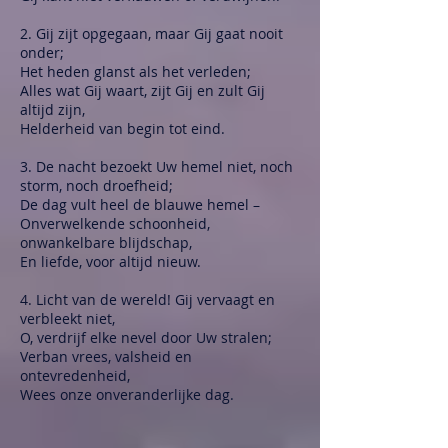
2. Gij zijt opgegaan, maar Gij gaat nooit
onder;
Het heden glanst als het verleden;
Alles wat Gij waart, zijt Gij en zult Gij
altijd zijn,
Helderheid van begin tot eind.
3. De nacht bezoekt Uw hemel niet, noch
storm, noch droefheid;
De dag vult heel de blauwe hemel –
Onverwelkende schoonheid,
onwankelbare blijdschap,
En liefde, voor altijd nieuw.
4. Licht van de wereld! Gij vervaagt en
verbleekt niet,
O, verdrijf elke nevel door Uw stralen;
Verban vrees, valsheid en
ontevredenheid,
Wees onze onveranderlijke dag.