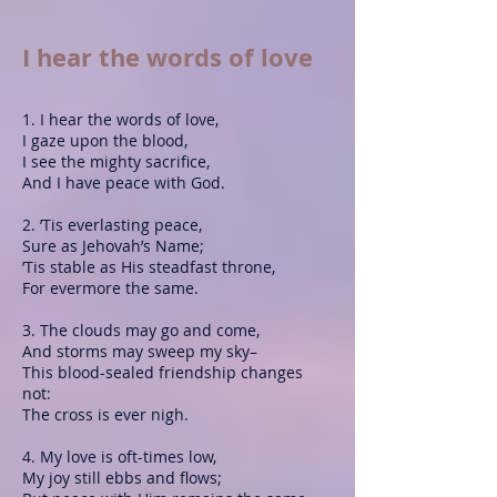
I hear the words of love
1. I hear the words of love,
I gaze upon the blood,
I see the mighty sacrifice,
And I have peace with God.
2. ’Tis everlasting peace,
Sure as Jehovah’s Name;
’Tis stable as His steadfast throne,
For evermore the same.
3. The clouds may go and come,
And storms may sweep my sky–
This blood-sealed friendship changes
not:
The cross is ever nigh.
4. My love is oft-times low,
My joy still ebbs and flows;