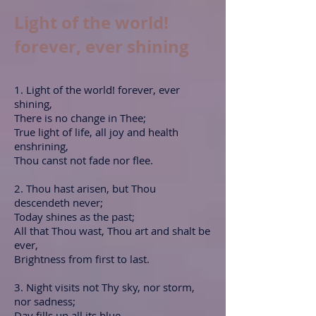
Light of the world!
forever, ever shining
1. Light of the world! forever, ever
shining,
There is no change in Thee;
True light of life, all joy and health
enshrining,
Thou canst not fade nor flee.
2. Thou hast arisen, but Thou
descendeth never;
Today shines as the past;
All that Thou wast, Thou art and shalt be
ever,
Brightness from first to last.
3. Night visits not Thy sky, nor storm,
nor sadness;
Day fills up all its blue—