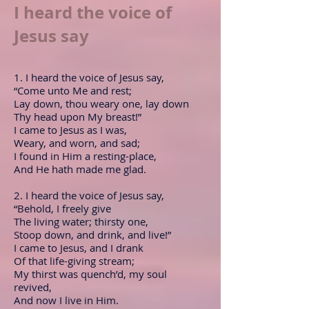
I heard the voice of
Jesus say
1. I heard the voice of Jesus say,
“Come unto Me and rest;
Lay down, thou weary one, lay down
Thy head upon My breast!”
I came to Jesus as I was,
Weary, and worn, and sad;
I found in Him a resting-place,
And He hath made me glad.
2. I heard the voice of Jesus say,
“Behold, I freely give
The living water; thirsty one,
Stoop down, and drink, and live!”
I came to Jesus, and I drank
Of that life-giving stream;
My thirst was quench’d, my soul
revived,
And now I live in Him.