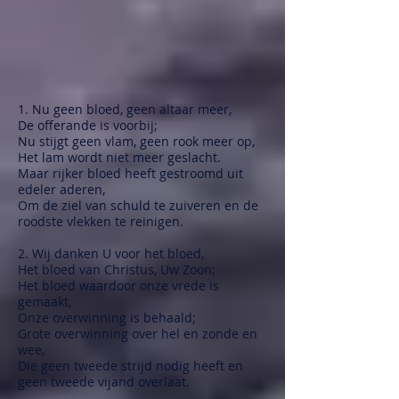
1. Nu geen bloed, geen altaar meer,
De offerande is voorbij;
Nu stijgt geen vlam, geen rook meer op,
Het lam wordt niet meer geslacht.
Maar rijker bloed heeft gestroomd uit
edeler aderen,
Om de ziel van schuld te zuiveren en de
roodste vlekken te reinigen.
2. Wij danken U voor het bloed,
Het bloed van Christus, Uw Zoon;
Het bloed waardoor onze vrede is
gemaakt,
Onze overwinning is behaald;
Grote overwinning over hel en zonde en
wee,
Die geen tweede strijd nodig heeft en
geen tweede vijand overlaat.