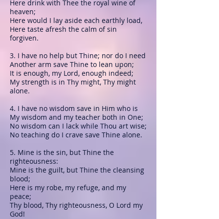
Here drink with Thee the royal wine of
heaven;
Here would I lay aside each earthly load,
Here taste afresh the calm of sin
forgiven.
3. I have no help but Thine; nor do I need
Another arm save Thine to lean upon;
It is enough, my Lord, enough indeed;
My strength is in Thy might, Thy might
alone.
4. I have no wisdom save in Him who is
My wisdom and my teacher both in One;
No wisdom can I lack while Thou art wise;
No teaching do I crave save Thine alone.
5. Mine is the sin, but Thine the
righteousness:
Mine is the guilt, but Thine the cleansing
blood;
Here is my robe, my refuge, and my
peace;
Thy blood, Thy righteousness, O Lord my
God!