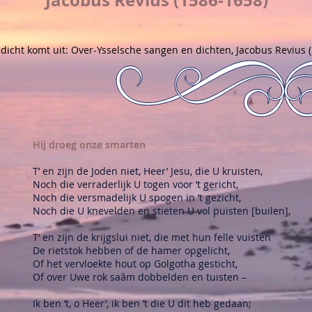
Jacobus Revius (1586-1658)
edicht komt uit: Over-Ysselsche sangen en dichten, Jacobus Revius (
Hij droeg onze smarten
T’ en zijn de Joden niet, Heer’ Jesu, die U kruisten,
Noch die verraderlijk U togen voor ’t gericht,
Noch die versmadelijk U spogen in ’t gezicht,
Noch die U knevelden en stieten U vol puisten [builen],
T’ en zijn de krijgslui niet, die met hun felle vuisten
De rietstok hebben of de hamer opgelicht,
Of het vervloekte hout op Golgotha gesticht,
Of over Uwe rok saâm dobbelden en tuisten –
Ik ben ’t, o Heer’, ik ben ’t die U dit heb gedaan;