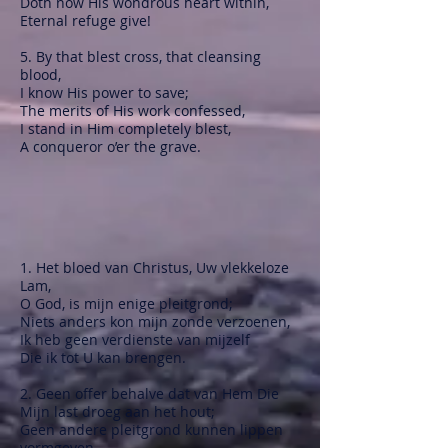
Doth now His wondrous heart within,
Eternal refuge give!
5. By that blest cross, that cleansing
blood,
I know His power to save;
The merits of His work confessed,
I stand in Him completely blest,
A conqueror o’er the grave.
1. Het bloed van Christus, Uw vlekkeloze
Lam,
O God, is mijn enige pleitgrond;
Niets anders kon mijn zonde verzoenen,
Ik heb geen verdienste van mijzelf
Die ik tot U kan brengen.
2. Geen offer behalve dat van Hem Die
Mijn last droeg aan het hout;
Geen andere pleitgrond kunnen lippen
vormgeven,