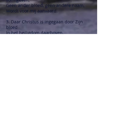
Geen ander bloed, geen andere naam,
Wordt voor mij aanvaard.
3. Daar Christus is ingegaan door Zijn
bloed
In het heiligdom daarboven,
Over diezelfde geheiligde, met bloed
besprengde weg
Verwelkomt Gij de zwerver terug,
En nodigt mij nabij te komen.
O wonderbaar kruis! O dierbaar bloed!
O dood waardoor ik leef!
De Zondeloze, voor mij zonde gemaakt;
Nu biedt Zijn wonderbare hart
vanbinnen
Een eeuwige schuilplaats!
5. Door dat gezegende kruis, dat
reinigende bloed,
Ken ik Zijn kracht om te zaligen;
De verdiensten van Zijn werk erkennend,
Sta ik in Hem volkomen gezegend,
Als overwinnaar over het graf.