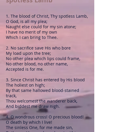
1. The blood of Christ, Thy spotless Lamb,
O God, is all my plea;
Naught else could for my sin atone;
I have no merit of my own
Which I can bring to Thee.
2. No sacrifice save His who bore
My load upon the tree;
No other plea which lips could frame,
No other blood, no other name,
Accepted is for me.
3. Since Christ has entered by His blood
The holiest on high;
By that same hallowed blood-stained
track,
Thou welcomest the wanderer back,
And biddest me draw nigh.
4. O wondrous cross! O precious blood!
O death by which I live!
The sinless One, for me made sin,