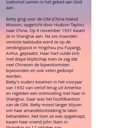
toekomst samen in het gebed aan God
aan.
Betty ging voor de CIM (China Inland
Mission, opgericht door Hudson Taylor)
naar China. Op 4 november 1931 kwam
ze in Shanghai aan. Na zes maanden
vereiste taalstudie werd ze op de
zendingspost in Yingzhou (nu Fuyang),
Anhui, geplaatst. Haar hart vulde zich
met diepe blijdschap toen ze zag dat
veel Chinezen de bijeenkomsten
bijwoonden en ook velen gedoopt
werden.
Betty’s ouders kwamen in het voorjaar
van 1932 van verlof terug uit Amerika
en regelden een ontmoeting met haar in
Shanghai. Daar was het hoofdkantoor
van de CIM. Betty moest langer blijven
om haar amandelontsteking te laten
behandelen. Net toen ze was opgeknapt,
kwam haar vriend John Stam in
Shanghai op 12 oktober aan.