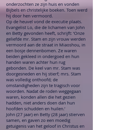
onderzochten ze zijn huis en vonden
Bijbels en christelijke boeken. Toen werd
hij door hen vermoord.
Op de heuvel vond de executie plaats.
Evangelist Lo, die de lichamen van John
en Betty gevonden heeft, schrijft: ‘Onze
geliefde mr. Stam en zijn vrouw werden
vermoord aan de straat in Miaoshou, in
een bosje dennenbomen. Ze waren
beiden gekleed in ondergoed en hun
handen waren achter hun rug
gebonden. De keel van mr. Stam was
doorgesneden en hij stierf; mrs. Stam
was volledig onthoofd; de
omstandigheden zijn te tragisch voor
woorden. Nadat de roden weggegaan
waren, konden allen die het gezien
hadden, niet anders doen dan hun
hoofden schudden en huilen.’
John (27 jaar) en Betty (28 jaar) stierven
samen, en gaven zo een moedig
getuigenis van het geloof in Christus en