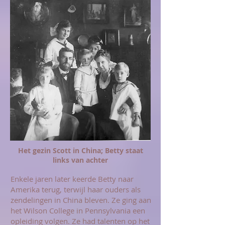
Het gezin Scott in China; Betty staat
links van achter
Enkele jaren later keerde Betty naar
Amerika terug, terwijl haar ouders als
zendelingen in China bleven. Ze ging aan
het Wilson College in Pennsylvania een
opleiding volgen. Ze had talenten op het