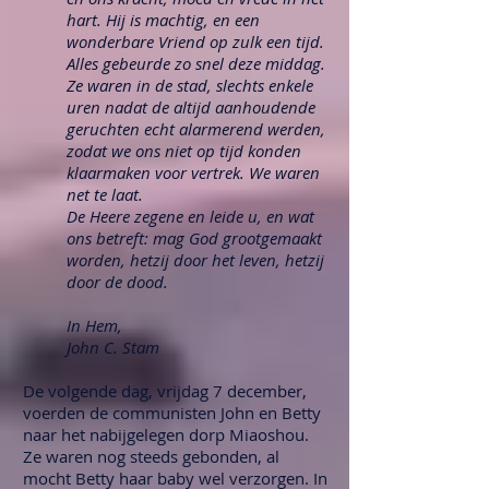
hart. Hij is machtig, en een
wonderbare Vriend op zulk een tijd.
Alles gebeurde zo snel deze middag.
Ze waren in de stad, slechts enkele
uren nadat de altijd aanhoudende
geruchten echt alarmerend werden,
zodat we ons niet op tijd konden
klaarmaken voor vertrek. We waren
net te laat.
De Heere zegene en leide u, en wat
ons betreft: mag God grootgemaakt
worden, hetzij door het leven, hetzij
door de dood.
In Hem,
John C. Stam
De volgende dag, vrijdag 7 december,
voerden de communisten John en Betty
naar het nabijgelegen dorp Miaoshou.
Ze waren nog steeds gebonden, al
mocht Betty haar baby wel verzorgen. In