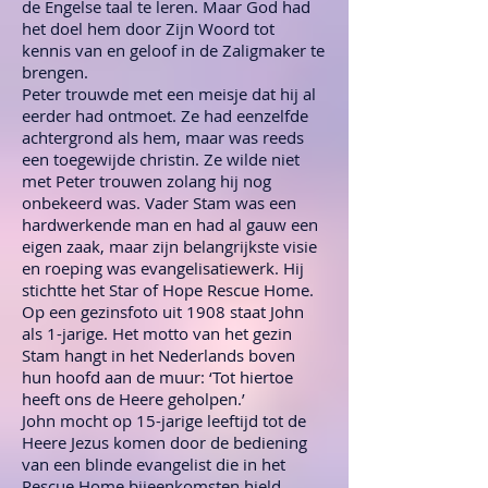
de Engelse taal te leren. Maar God had
het doel hem door Zijn Woord tot
kennis van en geloof in de Zaligmaker te
brengen.
Peter trouwde met een meisje dat hij al
eerder had ontmoet. Ze had eenzelfde
achtergrond als hem, maar was reeds
een toegewijde christin. Ze wilde niet
met Peter trouwen zolang hij nog
onbekeerd was. Vader Stam was een
hardwerkende man en had al gauw een
eigen zaak, maar zijn belangrijkste visie
en roeping was evangelisatiewerk. Hij
stichtte het Star of Hope Rescue Home.
Op een gezinsfoto uit 1908 staat John
als 1-jarige. Het motto van het gezin
Stam hangt in het Nederlands boven
hun hoofd aan de muur: ‘Tot hiertoe
heeft ons de Heere geholpen.’
John mocht op 15-jarige leeftijd tot de
Heere Jezus komen door de bediening
van een blinde evangelist die in het
Rescue Home bijeenkomsten hield.