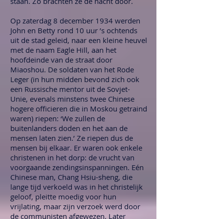
staan. Zo brachten ze de nacht door.
Op zaterdag 8 december 1934 werden
John en Betty rond 10 uur ’s ochtends
uit de stad geleid, naar een kleine heuvel
met de naam Eagle Hill, aan het
hoofdeinde van de straat door
Miaoshou. De soldaten van het Rode
Leger (in hun midden bevond zich ook
een Russische mentor uit de Sovjet-
Unie, evenals minstens twee Chinese
hogere officieren die in Moskou getraind
waren) riepen: ‘We zullen de
buitenlanders doden en het aan de
mensen laten zien.’ Ze riepen dus de
mensen bij elkaar. Er waren ook enkele
christenen in het dorp: de vrucht van
voorgaande zendingsinspanningen. Eén
Chinese man, Chang Hsiu-sheng, die
lange tijd verkoeld was in het christelijk
geloof, pleitte moedig voor hun
vrijlating, maar zijn verzoek werd door
de communisten afgewezen. Later