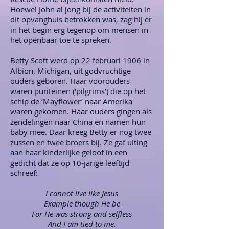
Hoewel John al jong bij de activiteiten in
dit opvanghuis betrokken was, zag hij er
in het begin erg tegenop om mensen in
het openbaar toe te spreken.
Betty Scott werd op 22 februari 1906 in
Albion, Michigan, uit godvruchtige
ouders geboren. Haar voorouders
waren puriteinen (‘pilgrims’) die op het
schip de ‘Mayflower’ naar Amerika
waren gekomen. Haar ouders gingen als
zendelingen naar China en namen hun
baby mee. Daar kreeg Betty er nog twee
zussen en twee broers bij. Ze gaf uiting
aan haar kinderlijke geloof in een
gedicht dat ze op 10-jarige leeftijd
schreef:
I cannot live like Jesus
Example though He be
For He was strong and selfless
And I am tied to me.