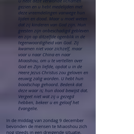
U hebt deze verwonde lichamen
gezien en u hebt medelijden met
deze vreemdelingen vanwege hun
lijden en dood. Maar u moet weten
dat zij kinderen van God zijn. Hun
geesten zijn onbeschadigd gebleven
en zijn op ditzelfde ogenblik in de
tegenwoordigheid van God. Zij
kwamen niet voor zichzelf, maar
voor u naar China en naar
Miaoshou, om u te vertellen over
God en Zijn liefde, opdat u in de
Heere Jezus Christus zou geloven en
eeuwig zalig worden. U hebt hun
boodschap gehoord. Bedenk dat
deze waar is; hun dood bewijst dat.
Vergeet niet wat zij u gezegd
hebben, bekeer u en geloof het
Evangelie.
In de middag van zondag 9 december
bevonden de mensen te Miaoshou zich
nog steeds in een dreigende situatie.