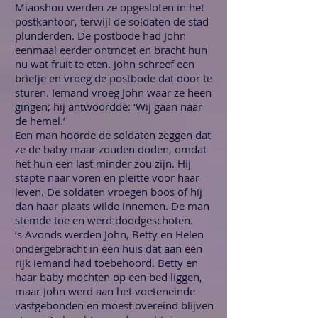
Miaoshou werden ze opgesloten in het
postkantoor, terwijl de soldaten de stad
plunderden. De postbode had John
eenmaal eerder ontmoet en bracht hun
nu wat fruit te eten. John schreef een
briefje en vroeg de postbode dat door te
sturen. Iemand vroeg John waar ze heen
gingen; hij antwoordde: ‘Wij gaan naar
de hemel.’
Een man hoorde de soldaten zeggen dat
ze de baby maar zouden doden, omdat
het hun een last minder zou zijn. Hij
stapte naar voren en pleitte voor haar
leven. De soldaten vroegen boos of hij
dan haar plaats wilde innemen. De man
stemde toe en werd doodgeschoten.
’s Avonds werden John, Betty en Helen
ondergebracht in een huis dat aan een
rijk iemand had toebehoord. Betty en
haar baby mochten op een bed liggen,
maar John werd aan het voeteneinde
vastgebonden en moest overeind blijven