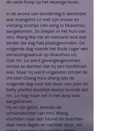
de vaste hoop op het eeuwige leven.
In de avond van donderdag 6 december
was evangelist Lo met zijn vrouw en
vierjarig zoontje Uen-seng in Miaoshou
aangekomen. Ze sliepen in het huis van
mrs. Wang Nai-nai en niemand wist wat
eerder die dag had plaatsgevonden. De
volgende dag voerde het Rode Leger een
verrassingsaanval op Miaoshou uit.
Ook mr. Lo werd gevangengenomen,
omdat ze dachten dat hij een hoofdman
was. Maar hij werd vrijgelaten omdat de
christen Chang Hsiu-sheng (die de
volgende dag voor het leven van John en
Betty pleitte) duidelijk bewijs leverde dat
mr. Lo nog maar net in het dorp was
aangekomen.
Hij en zijn gezin, evenals de
schoondochter van mrs. Wang,
vluchtten naar een heuvel en brachten
daar twee dagen en nachten door, vol
schrik, hongerig (ze vonden alleen