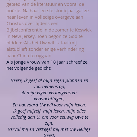
gebied van de literatuur en vooral de
poëzie. Na haar eerste studiejaar gaf ze
haar leven in volledige overgave aan
Christus over tijdens een
Bijbelconferentie in de zomer te Keswick
in New Jersey.
Toen begon ze God te
bidden: ‘Als het Uw wil is, laat mij
alstublieft zonder enige verhindering
naar China teruggaan.’
Als jonge vrouw van 18 jaar schreef ze
het volgende gedicht:
Heere, ik geef al mijn eigen plannen en
voornemens op,
Al mijn eigen verlangens en
verwachtingen,
En aanvaard Uw wil voor mijn leven.
Ik geef mijzelf, mijn leven, mijn alles
Volledig aan U, om voor eeuwig Uwe te
zijn.
Vervul mij en verzegel mij met Uw Heilige
Geest.