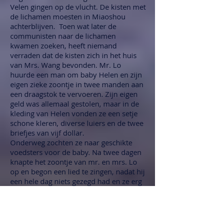
Velen gingen op de vlucht. De kisten met
de lichamen moesten in Miaoshou
achterblijven. Toen wat later de
communisten naar de lichamen
kwamen zoeken, heeft niemand
verraden dat de kisten zich in het huis
van Mrs. Wang bevonden. Mr. Lo
huurde een man om baby Helen en zijn
eigen zieke zoontje in twee manden aan
een draagstok te vervoeren. Zijn eigen
geld was allemaal gestolen, maar in de
kleding van Helen vonden ze een setje
schone kleren, diverse luiers en de twee
briefjes van vijf dollar.
Onderweg zochten ze naar geschikte
voedsters voor de baby. Na twee dagen
knapte het zoontje van mr. en mrs. Lo
op en begon een lied te zingen, nadat hij
een hele dag niets gezegd had en ze erg
bezorgd over hem geweest waren.