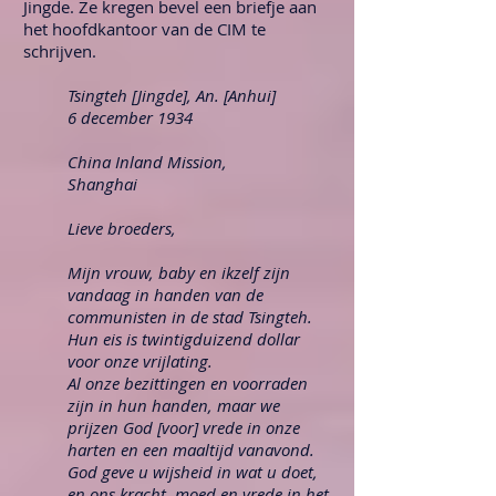
Jingde. Ze kregen bevel een briefje aan
het hoofdkantoor van de CIM te
schrijven.
Tsingteh [Jingde], An. [Anhui]
6 december 1934
China Inland Mission,
Shanghai
Lieve broeders,
Mijn vrouw, baby en ikzelf zijn
vandaag in handen van de
communisten in de stad Tsingteh.
Hun eis is twintigduizend dollar
voor onze vrijlating.
Al onze bezittingen en voorraden
zijn in hun handen, maar we
prijzen God [voor] vrede in onze
harten en een maaltijd vanavond.
God geve u wijsheid in wat u doet,
en ons kracht, moed en vrede in het