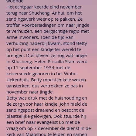
woonde.
Het echtpaar keerde eind november
terug naar Shucheng, Anhui, om het
zendingswerk weer op te pakken. Ze
troffen voorbereidingen om naar Jingde
te verhuizen, een bergachtige regio met
arme inwoners. Toen de tijd van
verhuizing naderbij kwam, stond Betty
op het punt een kindje ter wereld te
brengen. Dus bleven ze nog wat langer
in Shucheng. Helen Priscilla Stam werd
op 11 september 1934 met de
keizersnede geboren in het Wuhu-
ziekenhuis. Betty moest enkele weken
aansterken, dus vertrokken ze pas in
november naar Jingde.
Betty was druk met de huishouding en
de zorg voor haar kindje. John hield de
zendingspost draaiend en bezocht de
plaatselijke gelovigen. Ook stuurde hij
een brief naar evangelist Lo met de
vraag om op 7 december de dienst in de
kerk van Miaoshou te leiden en samen