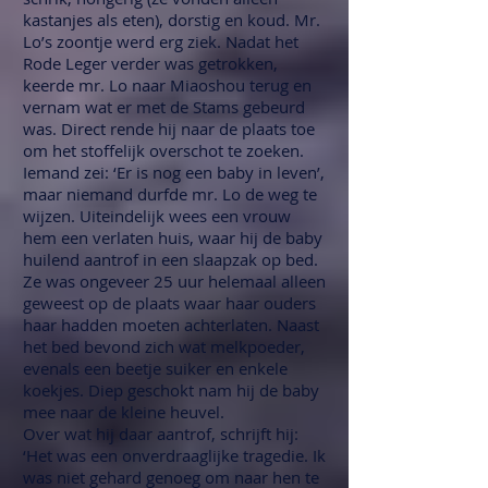
kastanjes als eten), dorstig en koud. Mr.
Lo’s zoontje werd erg ziek. Nadat het
Rode Leger verder was getrokken,
keerde mr. Lo naar Miaoshou terug en
vernam wat er met de Stams gebeurd
was. Direct rende hij naar de plaats toe
om het stoffelijk overschot te zoeken.
Iemand zei: ‘Er is nog een baby in leven’,
maar niemand durfde mr. Lo de weg te
wijzen. Uiteindelijk wees een vrouw
hem een verlaten huis, waar hij de baby
huilend aantrof in een slaapzak op bed.
Ze was ongeveer 25 uur helemaal alleen
geweest op de plaats waar haar ouders
haar hadden moeten achterlaten. Naast
het bed bevond zich wat melkpoeder,
evenals een beetje suiker en enkele
koekjes. Diep geschokt nam hij de baby
mee naar de kleine heuvel.
Over wat hij daar aantrof, schrijft hij:
‘Het was een onverdraaglijke tragedie. Ik
was niet gehard genoeg om naar hen te