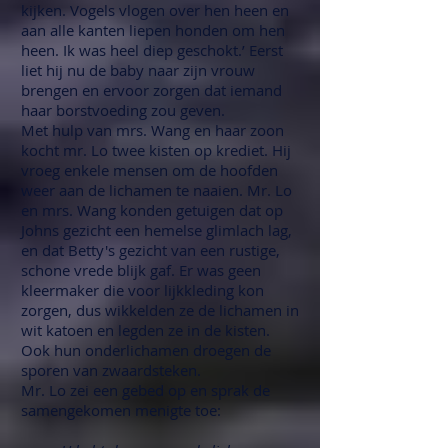
kijken. Vogels vlogen over hen heen en
aan alle kanten liepen honden om hen
heen. Ik was heel diep geschokt.’ Eerst
liet hij nu de baby naar zijn vrouw
brengen en ervoor zorgen dat iemand
haar borstvoeding zou geven.
Met hulp van mrs. Wang en haar zoon
kocht mr. Lo twee kisten op krediet. Hij
vroeg enkele mensen om de hoofden
weer aan de lichamen te naaien. Mr. Lo
en mrs. Wang konden getuigen dat op
Johns gezicht een hemelse glimlach lag,
en dat Betty's gezicht van een rustige,
schone vrede blijk gaf. Er was geen
kleermaker die voor lijkkleding kon
zorgen, dus wikkelden ze de lichamen in
wit katoen en legden ze in de kisten.
Ook hun onderlichamen droegen de
sporen van zwaardsteken.
Mr. Lo zei een gebed op en sprak de
samengekomen menigte toe: